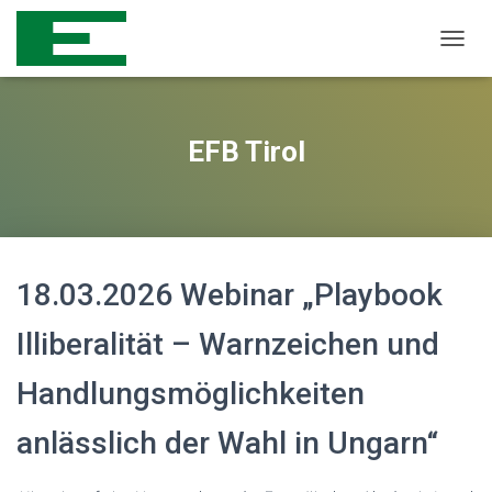
N
A
V
I
G
EFB Tirol
A
T
I
O
N
U
18.03.2026 Webinar „Playbook
M
S
C
Illiberalität – Warnzeichen und
H
A
Handlungsmöglichkeiten
L
T
E
anlässlich der Wahl in Ungarn“
N