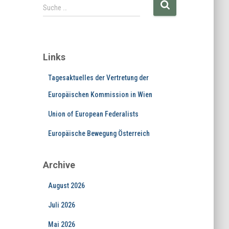
S
Suche …
u
c
h
e
Links
n
a
Tagesaktuelles der Vertretung der
c
h
Europäischen Kommission in Wien
:
Union of European Federalists
Europäische Bewegung Österreich
Archive
August 2026
Juli 2026
Mai 2026