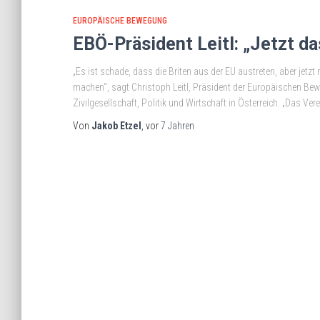
EUROPÄISCHE BEWEGUNG
EBÖ-Präsident Leitl: „Jetzt d
„Es ist schade, dass die Briten aus der EU austreten, aber jetz
machen“, sagt Christoph Leitl, Präsident der Europäischen Bew
Zivilgesellschaft, Politik und Wirtschaft in Österreich. „Das Vere
Von
Jakob Etzel
, vor
7 Jahren