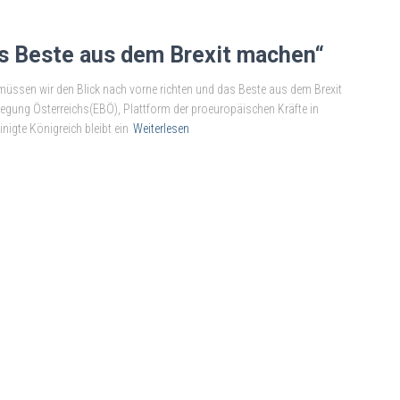
as Beste aus dem Brexit machen“
t müssen wir den Blick nach vorne richten und das Beste aus dem Brexit
egung Österreichs(EBÖ), Plattform der proeuropäischen Kräfte in
inigte Königreich bleibt ein
Weiterlesen