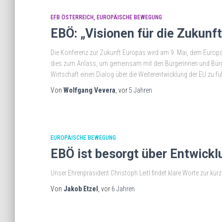
EFB ÖSTERREICH
EUROPÄISCHE BEWEGUNG
EBÖ: „Visionen für die Zukunf
Die Konferenz zur Zukunft Europas wird am 9. Mai, dem Europat
dies zum Anlass, um gemeinsam mit den Bürgerinnen und Bürger
Wirtschaft einen Dialog über die Weiterentwicklung der EU zu fü
Von
Wolfgang Vevera
, vor
5 Jahren
EUROPÄISCHE BEWEGUNG
EBÖ ist besorgt über Entwickl
Unser Ehrenpräsident Christoph Leitl findet klare Worte zur kür
Von
Jakob Etzel
, vor
6 Jahren