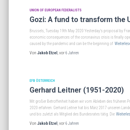
UNION OF EUROPEAN FEDERALISTS
Gozi: A fund to transform the
Brussels, Tuesday 19th May 2020 Yesterday’s proposal by Fran
economic consequences of the coronavirus crisis is finally op
caused by the pandemic and can be the beginning of
Weiterles
Von
Jakob Etzel
, vor
6 Jahren
EFB ÖSTERREICH
Gerhard Leitner (1951-2020)
Mit großer Betroffenheit haben wir vom Ableben des früheren Pr
2020 erfahren. Gerhard Leitner hat bis März 2017 unseren Lande
und bis zuletzt als Mitglied des Bundesrates tätig. Die
Weiterle
Von
Jakob Etzel
, vor
6 Jahren