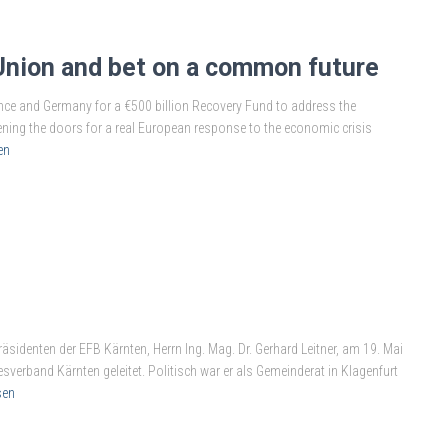
 Union and bet on a common future
ce and Germany for a €500 billion Recovery Fund to address the
ening the doors for a real European response to the economic crisis
en
äsidenten der EFB Kärnten, Herrn Ing. Mag. Dr. Gerhard Leitner, am 19. Mai
sverband Kärnten geleitet. Politisch war er als Gemeinderat in Klagenfurt
sen