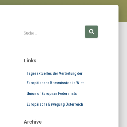
S
Suche …
u
c
h
e
Links
n
a
Tagesaktuelles der Vertretung der
c
h
Europäischen Kommission in Wien
:
Union of European Federalists
Europäische Bewegung Österreich
Archive